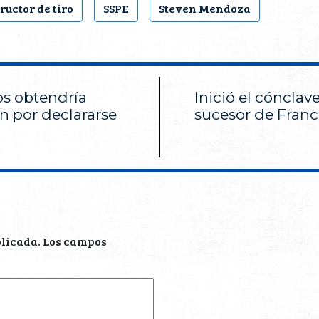
ructor de tiro
SSPE
Steven Mendoza
os obtendría
Inició el cónclave
 por declararse
sucesor de Franc
blicada.
Los campos