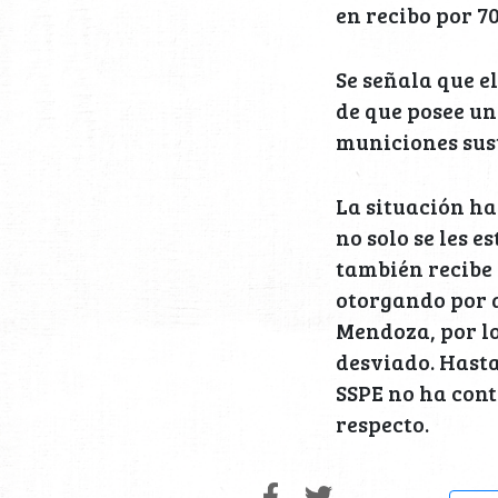
en recibo por 7
Se señala que e
de que posee una
municiones sus
La situación ha
no solo se les 
también recibe 
otorgando por q
Mendoza, por l
desviado. Hasta
SSPE no ha con
respecto.