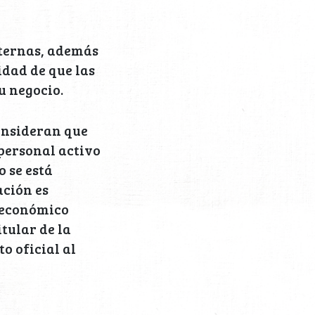
xternas, además
idad de que las
u negocio.
consideran que
 personal activo
 se está
ación es
s económico
tular de la
o oficial al