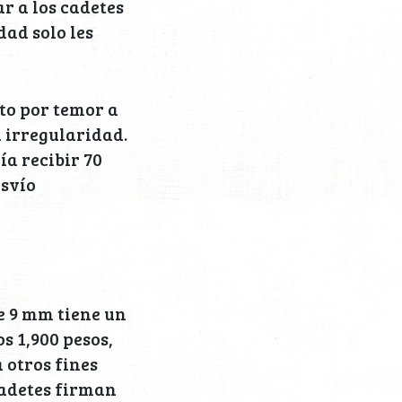
r a los cadetes
dad solo les
to por temor a
a irregularidad.
ía recibir 70
esvío
e 9 mm tiene un
s 1,900 pesos,
 otros fines
 cadetes firman