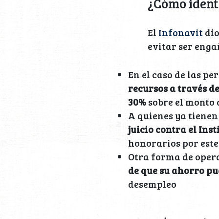
¿Cómo ident
El
Infonavit
dio
evitar ser enga
En el caso de las pe
recursos a través de
30%
sobre el monto 
A quienes ya tienen
juicio contra el Ins
honorarios por este
Otra forma de opera
de que su ahorro pue
desempleo