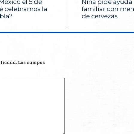
México el 5 de
Niña pide ayuda 
é celebramos la
familiar con men
bla?
de cervezas
blicada.
Los campos