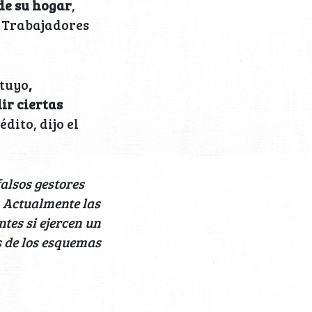
de su hogar
,
s Trabajadores
 tuyo
,
ir ciertas
ito, dijo el
alsos gestores
. Actualmente las
tes si ejercen un
s de los esquemas