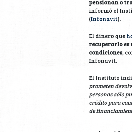
pensionan o tr
informó el Inst
(
Infonavit
).
El dinero que
h
recuperarlo es 
condiciones
, c
Infonavit.
El Instituto in
prometen devolve
personas sólo pu
crédito para com
de financiamien