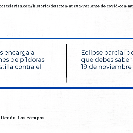
ieros.televisa.com/historia/detectan-nueva-variante-de-covid-con-
s encarga a
Eclipse parcial d
nes de píldoras
que debes saber 
tilla contra el
19 de noviembre
blicada.
Los campos