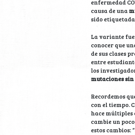
enfermedad COV
causa de una
m
sido etiquetad
La variante fu
conocer que una
de sus clases pr
entre estudiant
los investigado
mutaciones sin
Recordemos que 
con el tiempo. 
hace múltiples 
cambie un poco,
estos cambios: 