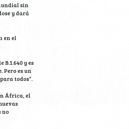
mundial sin
dose y dará
n en el
 B.1.640 y es
. Pero es un
 para todos”.
n África, el
 nuevas
s no