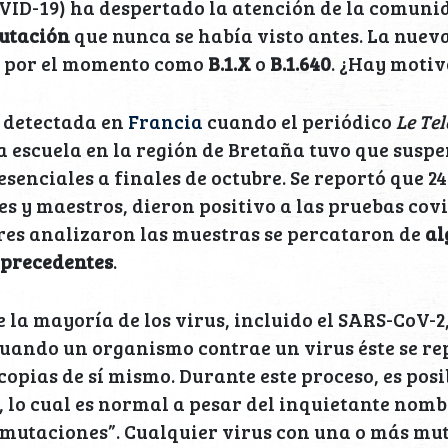
ID-19) ha despertado la atención de la comunid
utación
que nunca se había visto antes. La nuev
a por el momento como
B.1.X
o
B.1.640
. ¿Hay motiv
e detectada en
Francia
cuando el periódico
Le Te
 escuela en la región de Bretaña tuvo que susp
esenciales a finales de octubre. Se reportó que 2
es y maestros, dieron positivo a las pruebas cov
res analizaron las muestras se percataron de
al
 precedentes
.
la mayoría de los virus, incluido el SARS-CoV-2
Cuando un organismo contrae un virus éste se repl
copias de sí mismo. Durante este proceso, es posi
 lo cual es normal a pesar del inquietante nomb
“mutaciones”. Cualquier virus con una o más mu