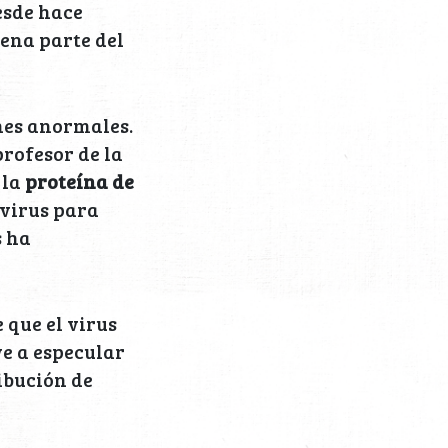
esde hace
uena parte del
nes anormales.
 profesor de la
 la
proteína de
avirus para
s ha
 que el virus
ve a especular
ribución de