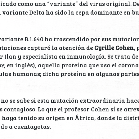
ficado como una “variante” del virus original. D
a variante Delta ha sido la cepa dominante en b
variante B.1.640 ha trascendido por sus mutacio
utaciones capturó la atención de
Cyrille Cohen
,
 Ilan y especialista en inmunología. Se trata de
ke
, en inglés), aquella proteína que usa el coron
lulas humanas; dicha proteína en algunas parte
no se sabe si esta mutación extraordinaria hace
 contagioso. Lo que el profesor Cohen sí se atre
a haya tenido su origen en África, donde la dist
do a cuentagotas.