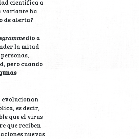
ad científica a
a variante ha
o de alerta?
legramme
dio a
ender la mitad
4 personas,
id, pero cuando
gunas
, evolucionan
ica, es decir,
ble que el virus
re que reciben
taciones nuevas