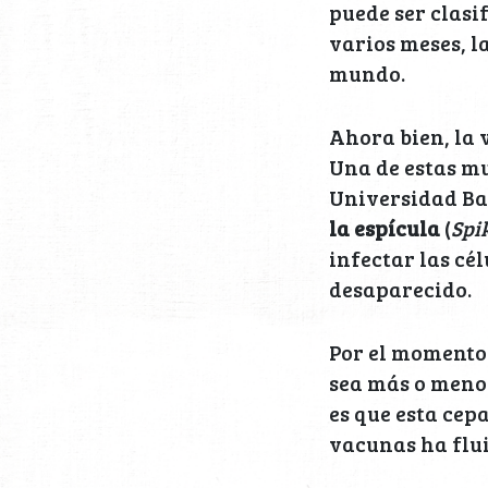
puede ser clasi
varios meses, l
mundo.
Ahora bien, la 
Una de estas m
Universidad Bar
la espícula
(
Spi
infectar las cé
desaparecido.
Por el momento 
sea más o menos
es que esta cep
vacunas ha flui