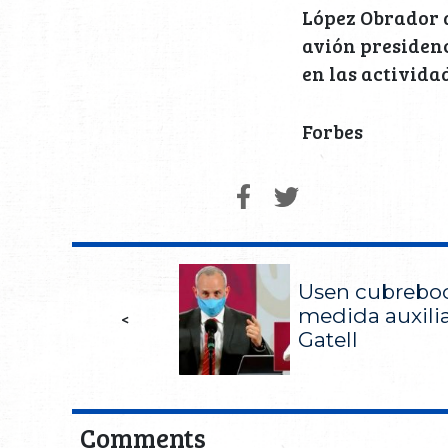
López Obrador a
avión presidenc
en las activida
Forbes
Usen cubreboc
medida auxilia
<
Gatell
Comments