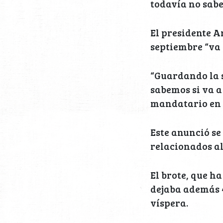
todavía no sabe
El presidente 
septiembre “va a
“Guardando la s
sabemos si va a 
mandatario en 
Este anunció se
relacionados al
El brote, que h
dejaba además 4
víspera.