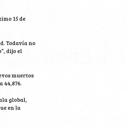
ximo 15 de
ud. Todavía no
, dijo el
uevos muertos
a 44,876.
la global,
ue en la