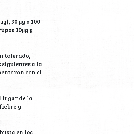
g), 30 μg o 100
rupos 10μg y
n tolerado,
siguientes a la
mentaron con el
 lugar de la
fiebre y
busta en los