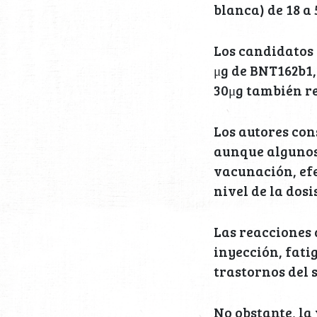
blanca) de 18 a 
Los candidatos 
μg de BNT162b1,
30μg también re
Los autores con
aunque algunos 
vacunación, ef
nivel de la dosis
Las reacciones 
inyección, fatig
trastornos del 
No obstante, l