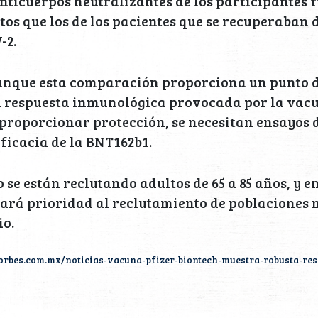
anticuerpos neutralizantes de los participantes f
ltos que los de los pacientes que se recuperaban 
-2.
unque esta comparación proporciona un punto d
a respuesta inmunológica provocada por la vacu
proporcionar protección, se necesitan ensayos d
ficacia de la BNT162b1.
 se están reclutando adultos de 65 a 85 años, y e
dará prioridad al reclutamiento de poblaciones 
io.
orbes.com.mx/noticias-vacuna-pfizer-biontech-muestra-robusta-re