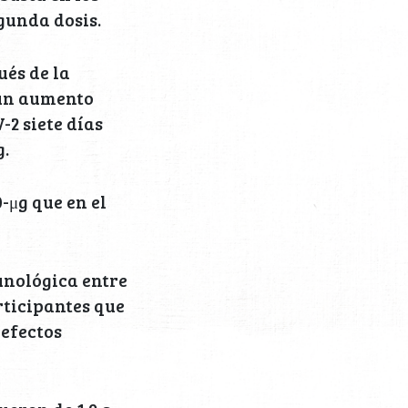
gunda dosis.
ués de la
 un aumento
-2 siete días
g.
-μg que en el
unológica entre
rticipantes que
efectos