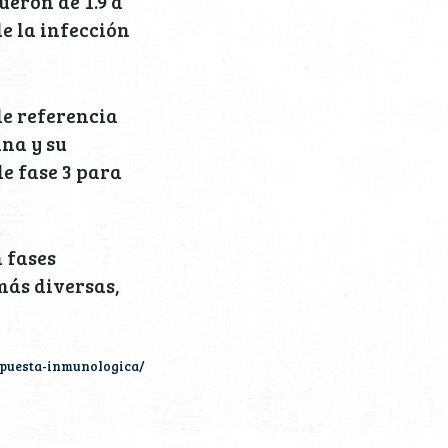
ueron de 1.9 a
de la infección
e referencia
na y su
e fase 3 para
n fases
más diversas,
spuesta-inmunologica/