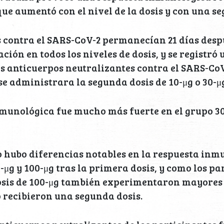
que aumentó con el nivel de la dosis y con una se
 contra el SARS-CoV-2 permanecían 21 días desp
ión en todos los niveles de dosis, y se registró
os anticuerpos neutralizantes contra el SARS-CoV
se administrara la segunda dosis de 10-μg o 30-μ
munológica fue mucho más fuerte en el grupo 30
 hubo diferencias notables en la respuesta inm
0-μg y 100-μg tras la primera dosis, y como los pa
dosis de 100-μg también experimentaron mayores 
 recibieron una segunda dosis.