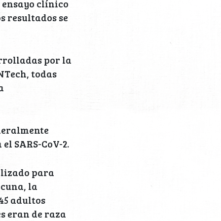
 ensayo clínico
s resultados se
rolladas por la
NTech, todas
a
eneralmente
 el SARS-CoV-2.
ealizado para
cuna, la
45 adultos
s eran de raza