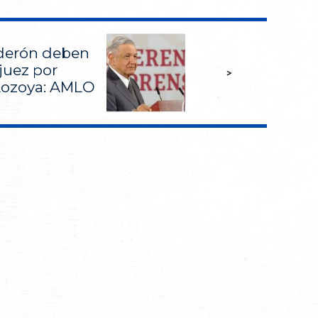
lderón deben
juez por
>
Lozoya: AMLO