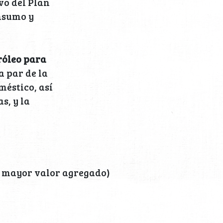
vo del Plan
onsumo y
róleo
para
la par de la
méstico, así
s, y la
e mayor valor agregado)