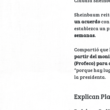
Claudia Sheinb
Sheinbaum reite
un acuerdo
con 
establezca un 
semanas.
Compartió que
partir del mon
(Profeco) para 
“porque hay lu
la presidenta.
Explican Pl