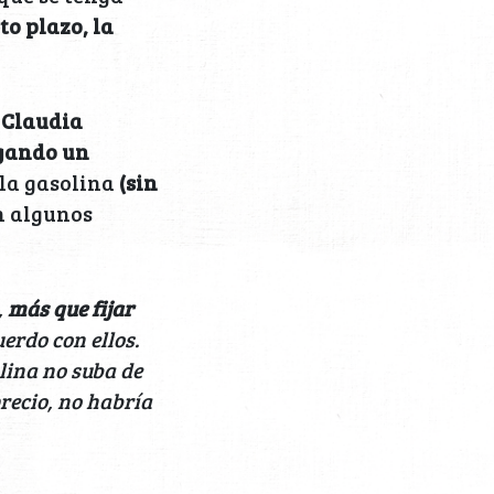
to plazo, la
,
Claudia
egando un
 la gasolina
(sin
n algunos
,
más que fijar
uerdo con ellos.
olina no suba de
precio, no habría