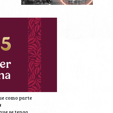
que como parte
s
que se tenga