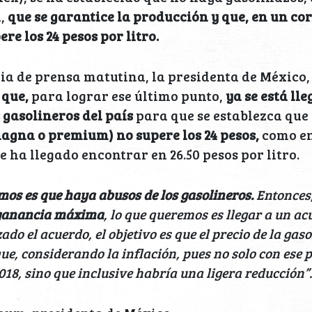
,
que se garantice la producción y que, en un cor
re los 24 pesos por litro.
ia de prensa matutina, la presidenta de México
 que,
para lograr ese último punto,
ya se está ll
 gasolineros del país
para que se establezca que
magna o premium) no supere los 24 pesos,
como e
e ha llegado encontrar en 26.50 pesos por litro.
mos es que haya abusos de los gasolineros.
Entonces
 ganancia máxima
, lo que queremos es llegar a un ac
o el acuerdo, el objetivo es que el precio de la gas
 que, considerando la inflación, pues no solo con ese 
18, sino que inclusive habría una ligera reducción”.