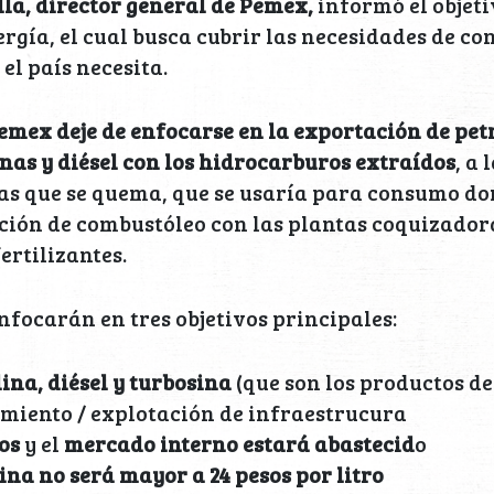
la, director general de Pemex,
informó el objeti
rgía, el cual busca cubrir las necesidades de c
el país necesita.
emex deje de enfocarse en la exportación de pet
nas y diésel con los hidrocarburos extraídos
, a 
as que se quema, que se usaría para consumo do
ión de combustóleo con las plantas coquizadora
ertilizantes.
enfocarán en tres objetivos principales:
ina, diésel y turbosina
(que son los productos d
miento / explotación de infraestrucura
os
y el
mercado interno estará abastecid
o
ina no será mayor a 24 pesos por litro