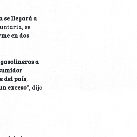
a se llegará a
untaria, se
irme en dos
 gasolineros a
nsumidor
 del país
,
 un exceso
“, dijo