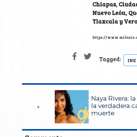
Chiapas, Ciudad
Nuevo León, Que
Tlaxcala y Ver
https://www.milenio.
Tagged:
INE
Naya Rivera: la
la verdadera c
<
muerte