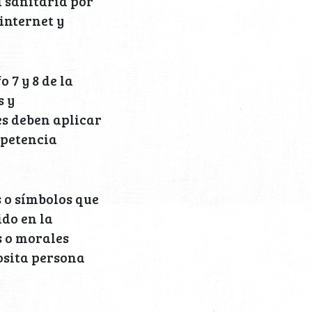
a sanitaria por
internet y
 7 y 8 de la
s y
es deben aplicar
mpetencia
s o símbolos que
do en la
s o morales
osita persona