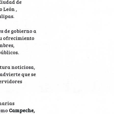
 Ciudad de
 León ,
lipas.
es de gobierno a
 u ofrecimiento
mbres,
úblicos.
tura noticiosa,
 advierte que se
servidores
onarias
como
Campeche,