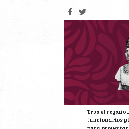
Tras el regaño r
funcionarios pú
para proyectar