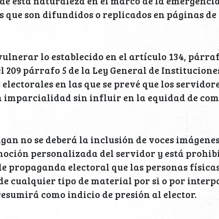
 de esta naturaleza en el marco de la emergenci
s que son difundidos o replicados en páginas de 
ulnerar lo establecido en el artículo 134, párrafo
l 209 párrafo 5 de la Ley General de Institucione
electorales en las que se prevé que los servidor
n imparcialidad sin influir en la equidad de co
agan no se deberá la inclusión de voces imágene
ción personalizada del servidor y está prohibi
e propaganda electoral que las personas física
e cualquier tipo de material por si o por interp
resumirá como indicio de presión al elector.