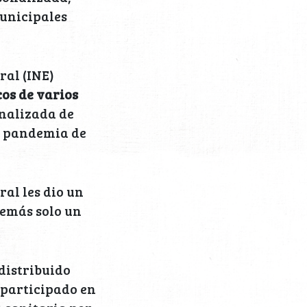
municipales
ral (INE)
cos de varios
onalizada de
a pandemia de
ral les dio un
demás solo un
distribuido
 participado en