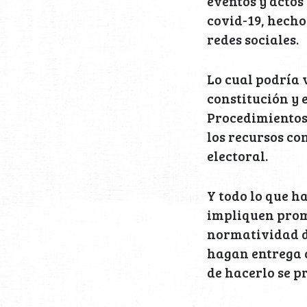
eventos y actos
covid-19, hecho
redes sociales.
Lo cual podría v
constitución y e
Procedimientos 
los recursos co
electoral.
Y todo lo que h
impliquen promo
normatividad d
hagan entrega d
de hacerlo se p