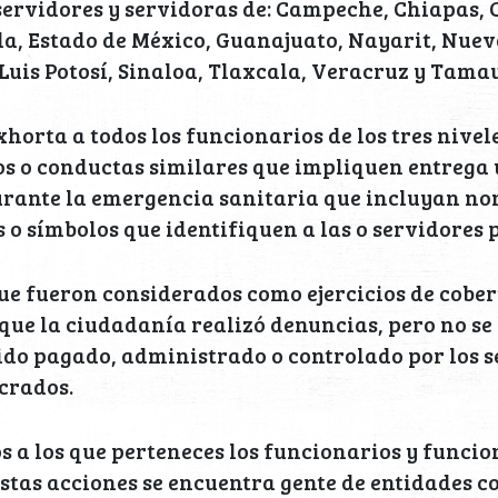
 servidores y servidoras de: Campeche, Chiapas,
a, Estado de México, Guanajuato, Nayarit, Nuevo
Luis Potosí, Sinaloa, Tlaxcala, Veracruz y Tamau
xhorta a todos los funcionarios de los tres nivel
os o conductas similares que impliquen entrega
urante la emergencia sanitaria que incluyan no
 o símbolos que identifiquen a las o servidores p
ue fueron considerados como ejercicios de cober
 que la ciudadanía realizó denuncias, pero no se
ido pagado, administrado o controlado por los 
crados.
os a los que perteneces los funcionarios y funci
stas acciones se encuentra gente de entidades 