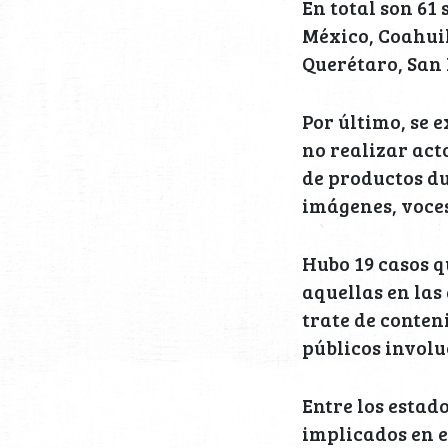
En total son 61
México, Coahuil
Querétaro, San 
Por último, se e
no realizar act
de productos d
imágenes, voces
Hubo 19 casos q
aquellas en las
trate de conten
públicos involu
Entre los estad
implicados en e