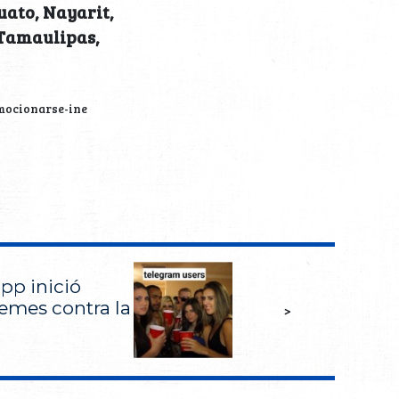
uato, Nayarit,
 Tamaulipas,
mocionarse-ine
pp inició
emes contra la
>