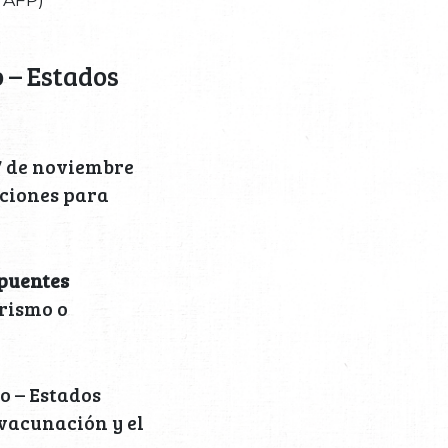
o – Estados
7 de noviembre
cciones para
puentes
urismo o
o – Estados
 vacunación y el