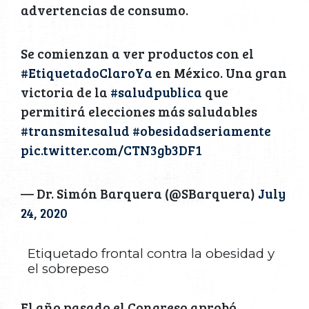
advertencias de consumo.
Se comienzan a ver productos con el
#EtiquetadoClaroYa
en México. Una gran
victoria de la
#saludpublica
que
permitirá elecciones más saludables
#transmitesalud
#obesidadseriamente
pic.twitter.com/CTN3gb3DF1
— Dr. Simón Barquera (@SBarquera)
July
24, 2020
Etiquetado frontal contra la obesidad y
el sobrepeso
El año pasado el Congreso aprobó