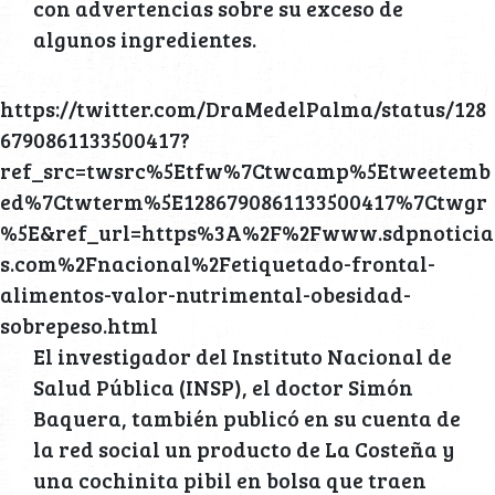
con advertencias sobre su exceso de
algunos ingredientes.
https://twitter.com/DraMedelPalma/status/128
6790861133500417?
ref_src=twsrc%5Etfw%7Ctwcamp%5Etweetemb
ed%7Ctwterm%5E1286790861133500417%7Ctwgr
%5E&ref_url=https%3A%2F%2Fwww.sdpnoticia
s.com%2Fnacional%2Fetiquetado-frontal-
alimentos-valor-nutrimental-obesidad-
sobrepeso.html
El investigador del Instituto Nacional de
Salud Pública (INSP), el doctor Simón
Baquera, también publicó en su cuenta de
la red social un producto de La Costeña y
una cochinita pibil en bolsa que traen