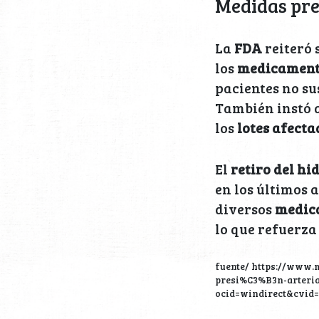
Medidas pre
La
FDA
reiteró 
los
medicamen
pacientes no su
También instó a
los
lotes afect
El
retiro del hi
en los últimos 
diversos
medic
lo que refuerza
fuente/ https://www.
presi%C3%B3n-arteri
ocid=windirect&cvid