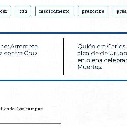
cer
fda
medicamento
prazosina
pres
ico: Arremete
Quién era Carlos
z contra Cruz
alcalde de Uruap
en plena celebra
Muertos.
blicada.
Los campos