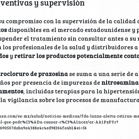
ventivas y supervisión
su compromiso con la supervisión de la calidad 
tos
disponibles en el mercado estadounidense y p
spender el tratamiento sin consultar antes a su
 los profesionales de la salud y distribuidores a
ados
y
retirar los productos potencialmente con
drocloruro de prazosina
se suma a una serie de a
años por presencia de impurezas de
nitrosamin
amentos
, incluidas terapias para la hipertensión
 la vigilancia sobre los procesos de manufactur
msn.com/es-mx/salud/noticias-medicas/fda-lanza-alerta-retiran-m
al-que-podr%C3%ADa-causar-c%C3%A1ncer/ar-AA1PzPYr?
=690507daba9a4388a4c4ed98264fa4b1&ei=56