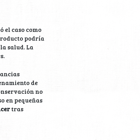
có el caso como
 producto podría
la salud. La
s.
tancias
cenamiento de
conservación no
uso en pequeñas
ncer
tras