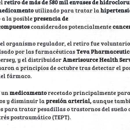
l
retiro de más de 580 mil envases de hidrocloru
edicamento
utilizado para tratar la
hipertens
 a la posible
presencia de
compuestos
considerados potencialmente
cance
el organismo regulador, el retiro fue voluntario
lsado por las farmacéuticas
Teva Pharmaceutic
ersey, y el distribuidor
Amerisource Health Serv
ron a principios de octubre tras detectar el pos
del fármaco.
s un
medicamento
recetado principalmente para 
os y disminuir la
presión arterial,
aunque tambié
s para tratar pesadillas o trastornos del sueño 
trés postraumático (TEPT).