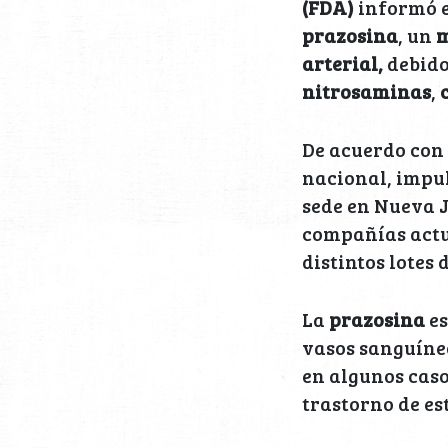
(FDA)
informó e
prazosina
, un
m
arterial,
debido
nitrosaminas
,
De acuerdo con 
nacional, impu
sede en Nueva J
compañías actua
distintos lotes 
La
prazosina
e
vasos sanguíne
en algunos caso
trastorno de es