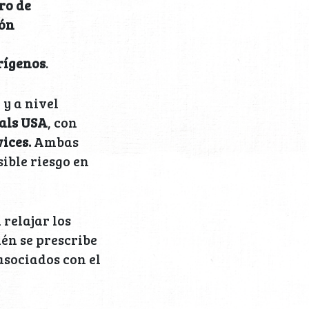
ro de
ión
rígenos
.
 y a nivel
als USA
, con
ices.
Ambas
ible riesgo en
relajar los
n se prescribe
asociados con el