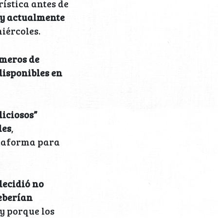
ística antes de
, y actualmente
miércoles.
úmeros de
 disponibles en
liciosos”
les
,
ataforma para
decidió no
deberían
y porque los