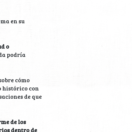
ema en su
ud o
ada podría
 sobre cómo
o histórico con
saciones de que
me de los
rios dentro de