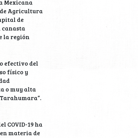
ia Mexicana
 de Agricultura
apital de
a canasta
 la región
o efectivo del
o físico y
idad
ta o muy alta
a Tarahumara”.
del COVID-19 ha
 en materia de