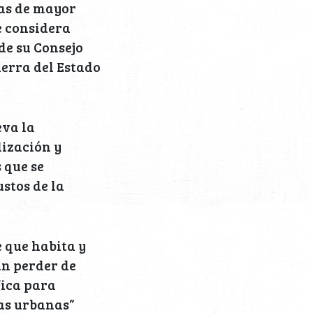
nas de mayor
e considera
de su Consejo
ierra del Estado
eva la
lización y
 que se
stos de la
 que habita y
in perder de
fica para
nas urbanas”