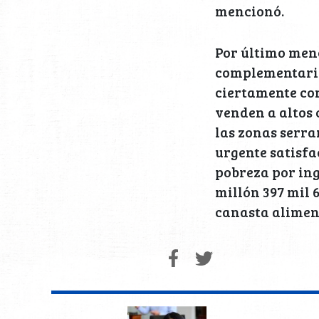
mencionó.
Por último menc
complementarios
ciertamente con
venden a altos 
las zonas serra
urgente satisfa
pobreza por ing
millón 397 mil 
canasta alimen