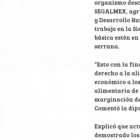
organismo des
SEGALMEX, agru
y Desarrollo Ru
trabajo en la S
básica estén en
serrana.
“Esto con la fi
derecho a la al
económico a los
alimentaria de 
marginación del
Comentó la dip
Explicó que act
demostrado los 