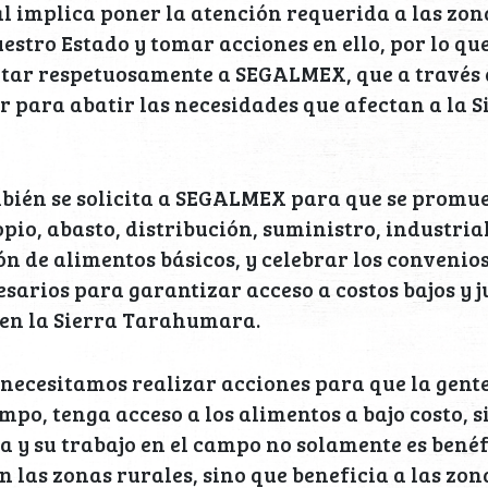
al implica poner la atención requerida a las zo
estro Estado y tomar acciones en ello, por lo qu
itar respetuosamente a SEGALMEX, que a través 
 para abatir las necesidades que afectan a la S
bién se solicita a SEGALMEX para que se promu
pio, abasto, distribución, suministro, industria
n de alimentos básicos, y celebrar los convenios
sarios para garantizar acceso a costos bajos y ju
 en la Sierra Tarahumara.
ecesitamos realizar acciones para que la gente
ampo, tenga acceso a los alimentos a bajo costo, s
da y su trabajo en el campo no solamente es bené
n las zonas rurales, sino que beneficia a las zo