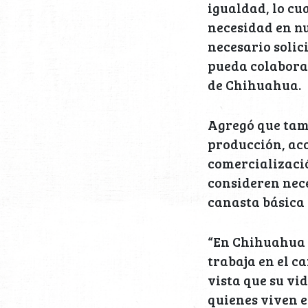
igualdad, lo cu
necesidad en nu
necesario solic
pueda colaborar
de Chihuahua.
Agregó que tam
producción, aco
comercializació
consideren nece
canasta básica
“En Chihuahua n
trabaja en el c
vista que su vi
quienes viven e