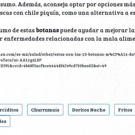
sumo. Además, aconseja optar por opciones más
scas con chile piquín, como una alternativa a es
sumo de estas
botanas
puede ayudar a mejorar la
ir enfermedades relacionadas con la mala alime
msn.com/es-mx/salud/other/estas-son-las-10-botanas-m%C3%A1s-da
ofeco/ar-AA1rgzLH?
=U591&cvid=4b68f5acfbce44448247e9cd720bea02&ei=49
rciditos
Churrumais
Doritos Nacho
Fritos
des