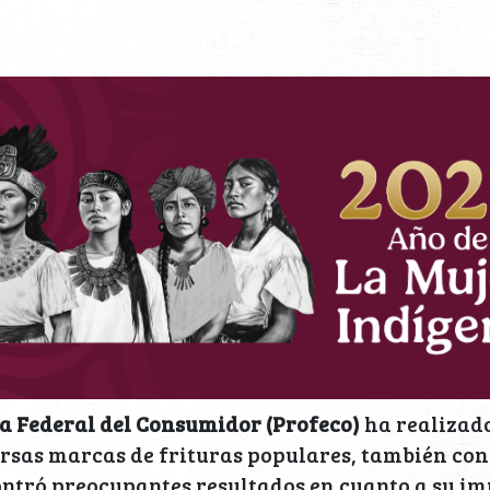
a Federal del Consumidor (Profeco)
ha realizad
rsas marcas de frituras populares, también co
contró preocupantes resultados en cuanto a su im