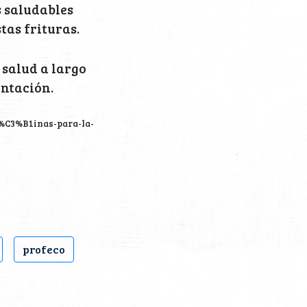
 saludables
tas frituras.
 salud a largo
ntación.
%C3%B1inas-para-la-
profeco