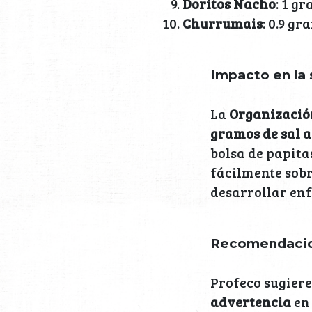
Doritos Nacho
: 1 g
Churrumais
: 0.9 gr
Impacto en la 
La
Organización
gramos de sal a
bolsa de papita
fácilmente sobr
desarrollar en
Recomendacio
Profeco sugiere
advertencia
en 