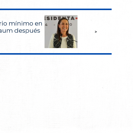
ario mínimo en
baum después
>