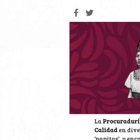
La
Procuradurí
Calidad
en dive
‘papitas’, y en