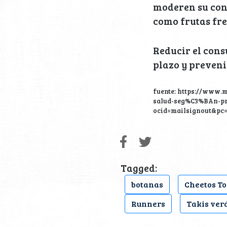
moderen su con
como frutas fre
Reducir el con
plazo y preven
fuente: https://www.
salud-seg%C3%BAn-pr
ocid=mailsignout&pc
Tagged:
botanas
Cheetos To
Runners
Takis ver