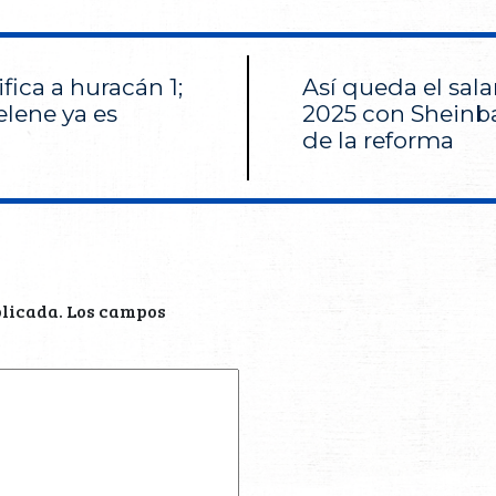
fica a huracán 1;
Así queda el sal
elene ya es
2025 con Shein
de la reforma
blicada.
Los campos