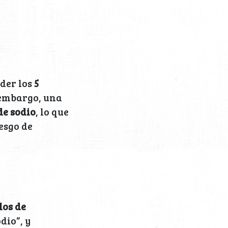
der los
5
 embargo, una
de sodio
, lo que
esgo de
los de
dio”, y