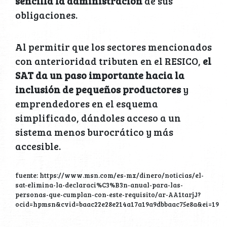
sencilla la administración
de sus
obligaciones.
Al permitir que los sectores mencionados
con anterioridad tributen en el RESICO,
el
SAT da un paso importante hacia la
inclusión de pequeños productores
y
emprendedores en el esquema
simplificado, dándoles acceso a un
sistema menos burocrático y más
accesible.
fuente: https://www.msn.com/es-mx/dinero/noticias/el-
sat-elimina-la-declaraci%C3%B3n-anual-para-las-
personas-que-cumplan-con-este-requisito/ar-AA1tarjJ?
ocid=hpmsn&cvid=baac22e28e214a17a19a9dbbaac75e8a&ei=19