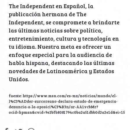
The Independent en Español, la
publicación hermana de The
Independent, se compromete a brindarte
las últimas noticias sobre política,
entretenimiento, cultura y tecnología en
tu idioma. Nuestra meta es ofrecer un
enfoque especial para la audiencia de
habla hispana, destacando las últimas
novedades de Latinoamérica y Estados
Unidos.
fuente: https://www.msn.com/es-mx/noticias/mundo/el-
l%C3%ADder-surcoreano-declara-estado-de-emergencia-
denuncia-a-la-oposici%C3%B3n/ar-AA1vcbMr?
ocid=hpmsn&cvid=9e2bfb8081794c0ba2a51dbb0d2a2e1d&ei=15