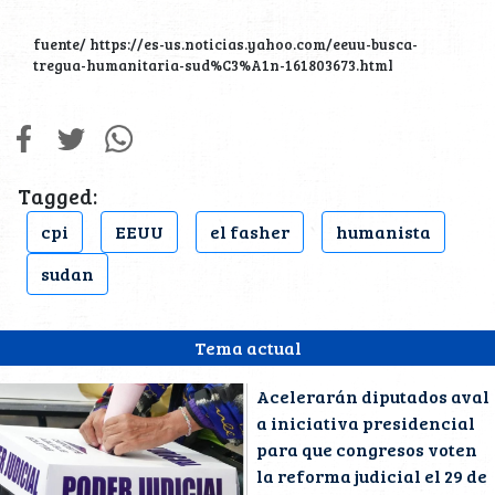
fuente/ https://es-us.noticias.yahoo.com/eeuu-busca-
tregua-humanitaria-sud%C3%A1n-161803673.html
Tagged:
cpi
EEUU
el fasher
humanista
sudan
Tema actual
Acelerarán diputados aval
a iniciativa presidencial
para que congresos voten
la reforma judicial el 29 de