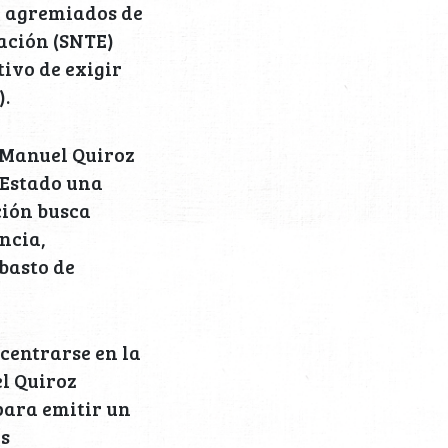
y agremiados de
cación (SNTE)
tivo de exigir
).
, Manuel Quiroz
 Estado una
ción busca
ncia,
basto de
centrarse en la
el Quiroz
para emitir un
es