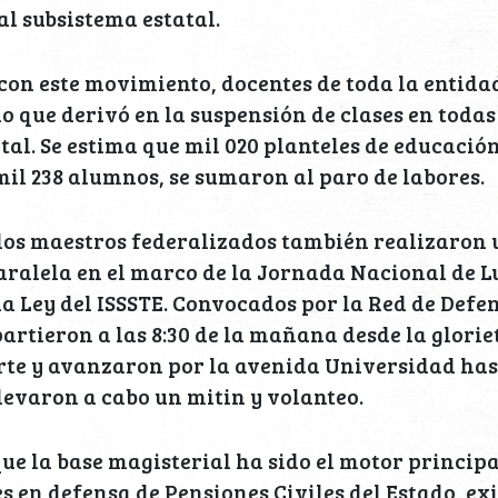
al subsistema estatal.
con este movimiento, docentes de toda la entida
o que derivó en la suspensión de clases en todas 
tal. Se estima que mil 020 planteles de educación
mil 238 alumnos, se sumaron al paro de labores.
 los maestros federalizados también realizaron
ralela en el marco de la Jornada Nacional de L
a Ley del ISSSTE. Convocados por la Red de Defe
partieron a las 8:30 de la mañana desde la glorie
rte y avanzaron por la avenida Universidad has
evaron a cabo un mitin y volanteo.
ue la base magisterial ha sido el motor principa
 en defensa de Pensiones Civiles del Estado, ex