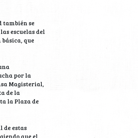
d también se
las escuelas del
 básica, que
 una
ucha por la
nsa Magisterial,
ta de la
ta la Plaza de
l de estas
igiendo que el