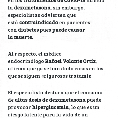
en los
tratamientos de Covid-19
ha sido
la
dexametasona
, sin embargo,
especialistas advierten que
está
contraindicada
en pacientes
con
diabetes
pues
puede causar
la muerte.
Al respecto, el médico
endocrinólogo
Rafael Volante Ortíz
,
afirma que ya se han dado casos en los
que se siguen «rigurosos tratamie
El especialista destaca que el consumo
de
altas dosis de dexametasona
puede
provocar
hiperglucemia
, lo que es un
riesgo latente para la vida de un