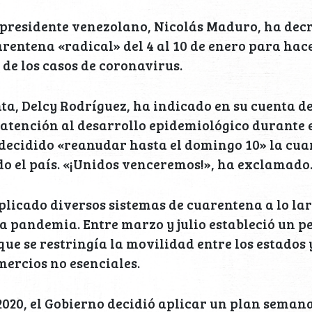
 presidente venezolano, Nicolás Maduro, ha dec
rentena «radical» del 4 al 10 de enero para hace
de los casos de coronavirus.
ta, Delcy Rodríguez, ha indicado en su cuenta de
 atención al desarrollo epidemiológico durante 
 decidido «reanudar hasta el domingo 10» la cu
do el país. «¡Unidos venceremos!», ha exclamado
licado diversos sistemas de cuarentena a lo lar
la pandemia. Entre marzo y julio estableció un p
que se restringía la movilidad entre los estados 
omercios no esenciales.
020, el Gobierno decidió aplicar un plan semana