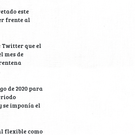
retado este
r frente al
 Twitter que el
el mes de
arentena
.
go de 2020 para
eriodo
y se imponía el
l flexible como