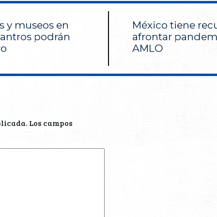
es y museos en
México tiene rec
 antros podrán
afrontar pandem
ro
AMLO
blicada.
Los campos