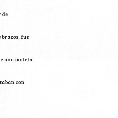
r de
 brazos, fue
de una maleta
ntaban con