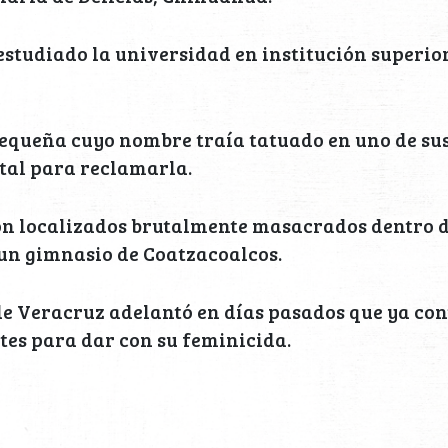
estudiado la universidad en institución superio
equeña cuyo nombre traía tatuado en uno de sus
al para reclamarla.
ron localizados brutalmente masacrados dentro 
un gimnasio de Coatzacoalcos.
de Veracruz adelantó en días pasados que ya co
es para dar con su feminicida.