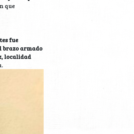
n que
es fue
del brazo armado
, localidad
a.