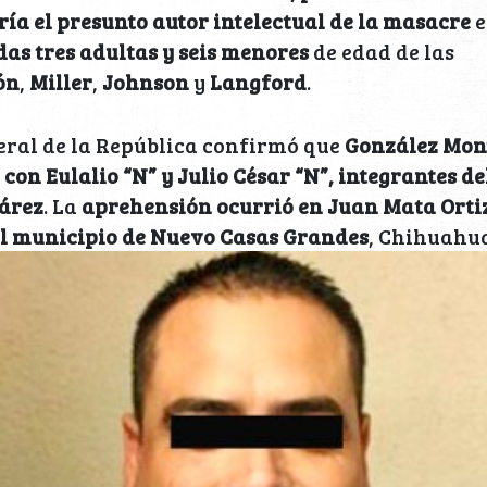
ería el presunto autor intelectual de la masacre
e
as tres adultas y seis menores
de edad de las
ón
,
Miller
,
Johnson
y
Langford
.
eral de la República confirmó que
González Mont
 con Eulalio “N” y Julio César “N”, integrantes 
uárez
. La
aprehensión ocurrió en Juan Mata Ortiz
al municipio de Nuevo Casas Grandes
, Chihuahu