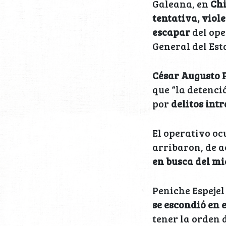
Galeana, en
Ch
tentativa, viole
escapar
del ope
General del Est
César Augusto P
que “la detenci
por
delitos int
El operativo oc
arribaron, de 
en busca del m
Peniche Espejel
se escondió en 
tener la orden d