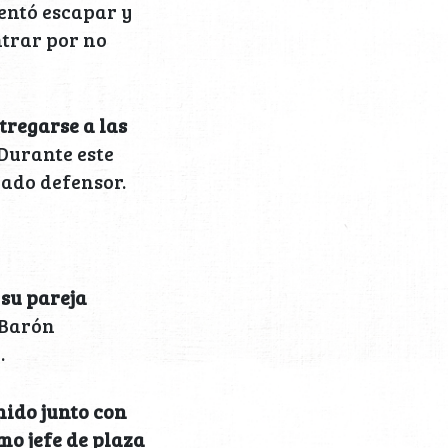
tentó escapar y
ntrar por no
tregarse a las
 Durante este
ado defensor.
 su pareja
eBarón
.
nido junto con
mo jefe de plaza