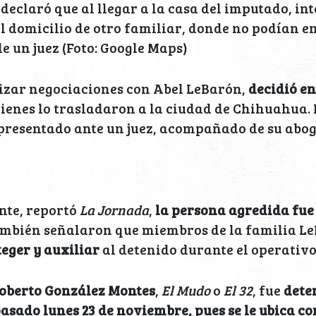
 declaró que al llegar a la casa del imputado, in
el domicilio de otro familiar, donde no podían e
de un juez (Foto: Google Maps)
lizar negociaciones con Abel LeBarón,
decidió en
uienes lo trasladaron a la ciudad de Chihuahua.
presentado ante un juez, acompañado de su abog
nte, reportó
La Jornada
,
la persona agredida fue
ambién señalaron que miembros de la familia L
eger y auxiliar
al detenido durante el operativo
Roberto González Montes
,
El Mudo
o
El 32
, fue
dete
pasado lunes 23 de noviembre, pues se le ubica co