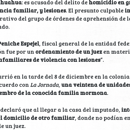
ihuahua
: es acusado del delito de
homicidio en g
ncia familiar, y lesiones
. El presunto culpable
i
rativo del grupo de órdenes de aprehensión de l
ado.
eniche Espejel
, fiscal general de la entidad fed
ón fue por un
ordenamiento de un juez
en materi
rafamiliares de violencia con lesiones
”.
urrió en la tarde del 8 de diciembre en la coloni
acuerdo con
La Jornada
,
una veintena de unidade
iembro de la conocida familia mormona
.
 declaró que al llegar a la casa del imputado,
int
el domicilio de otro familiar
, donde no podían e
e un juez.