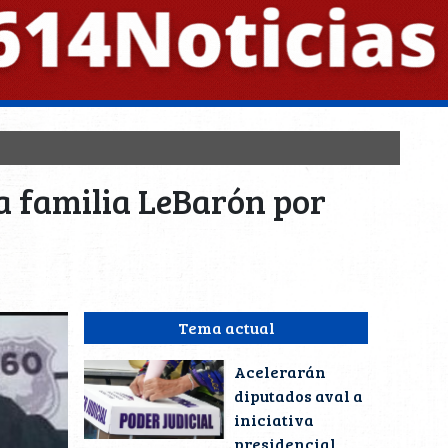
a familia LeBarón por
Tema actual
Acelerarán
diputados aval a
iniciativa
presidencial