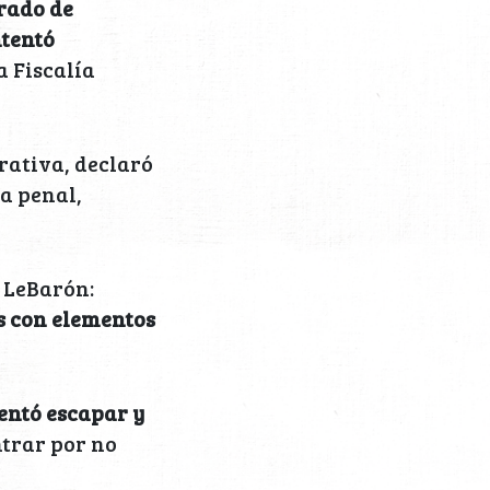
rado de
ntentó
a Fiscalía
erativa, declaró
a penal,
a LeBarón:
s con elementos
entó escapar y
ntrar por no