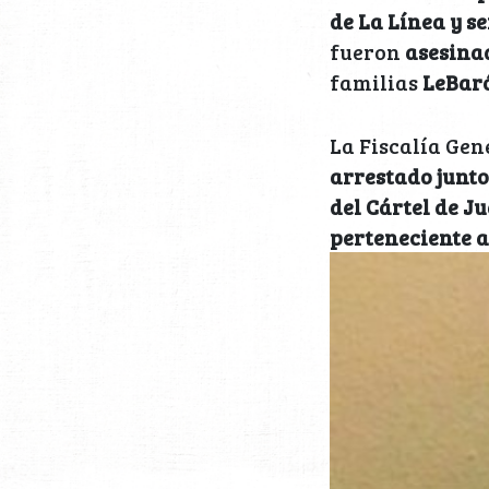
de La Línea y s
fueron
asesinad
familias
LeBar
La Fiscalía Gen
arrestado junto
del Cártel de J
perteneciente 