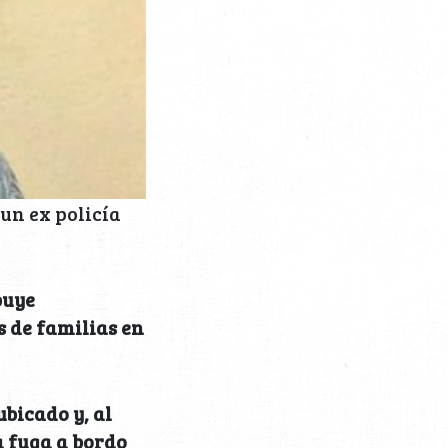
un ex policía
buye
s de familias en
ubicado y, al
a fuga a bordo