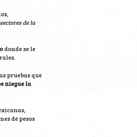
os,
sectores de la
co
donde se le
rales.
las pruebas que
se niegue la
exicanas,
nes de pesos