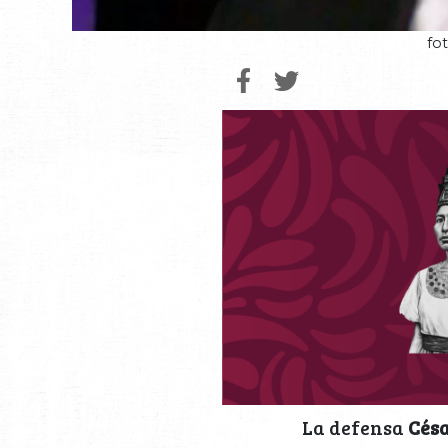
fo
La defensa
Cés