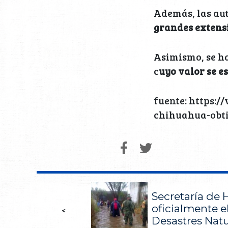
Además, las au
grandes extens
Asimismo, se ha
c
uyo valor se e
fuente: https:
chihuahua-obti
Secretaría de 
oficialmente 
<
Desastres Natu