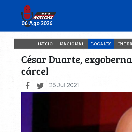
06 Ago 2026
INICIO
NACIONAL
LOCALES
INTE
César Duarte, exgoberna
cárcel
28 Jul 2021