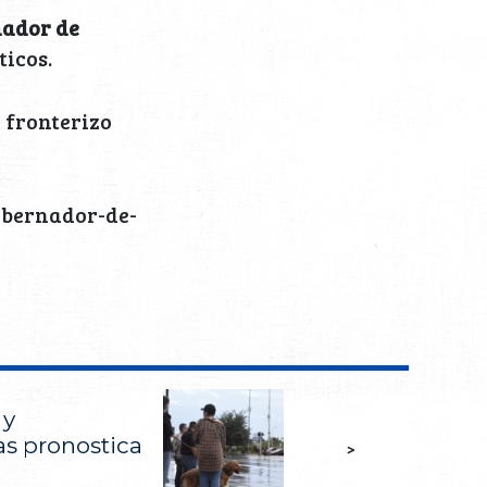
ador de
ticos.
 fronterizo
obernador-de-
 y
as pronostica
>