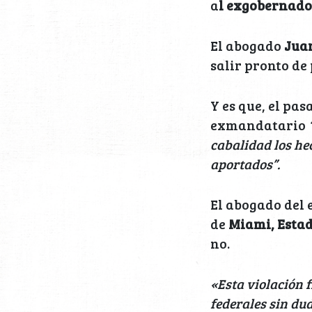
a
l exgobernad
El abogado
Juan
salir pronto de 
Y es que, el pas
exmandatario
cabalidad los he
aportados”.
El abogado del 
de
Miami, Esta
no.
«Esta violación f
federales sin du