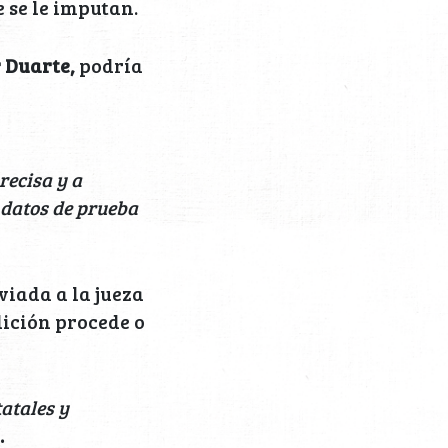
 se le imputan.
 Duarte,
podría
recisa y a
s datos de prueba
viada a la jueza
dición procede o
tatales y
.