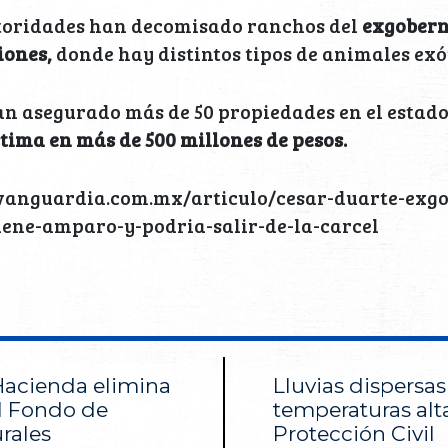
toridades han decomisado ranchos del
exgobern
iones,
donde hay distintos tipos de animales exó
n asegurado más de 50 propiedades en el estado
stima en más de 500 millones de pesos.
//vanguardia.com.mx/articulo/cesar-duarte-exg
ene-amparo-y-podria-salir-de-la-carcel
Hacienda elimina
Lluvias dispersas
el Fondo de
temperaturas alt
rales
Protección Civil