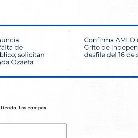
nuncia
Confirma AMLO q
falta de
Grito de Indepen
ico; solicitan
desfile del 16 de
ada Ozaeta
blicada.
Los campos