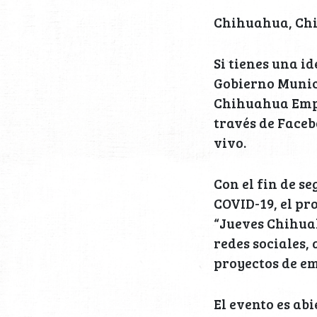
Chihuahua, Chih.
Si tienes una i
Gobierno Munici
Chihuahua Empre
través de Faceb
vivo.
Con el fin de s
COVID-19, el p
“Jueves Chihuah
redes sociales,
proyectos de e
El evento es abi