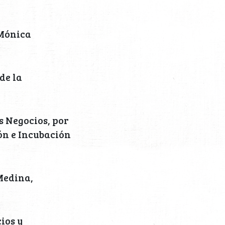
 Mónica
de la
 Negocios, por
ón e Incubación
Medina,
ios y