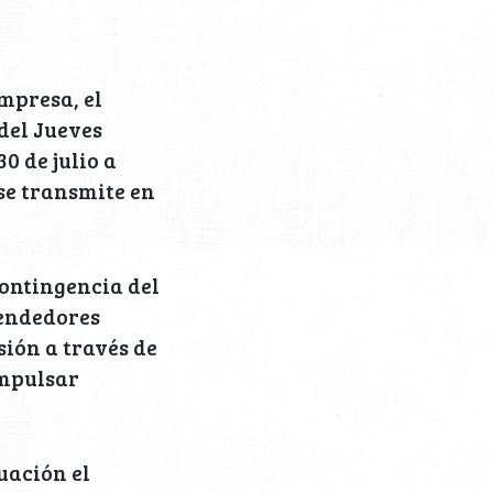
mpresa, el
del Jueves
0 de julio a
 se transmite en
contingencia del
endedores
ión a través de
impulsar
nuación el