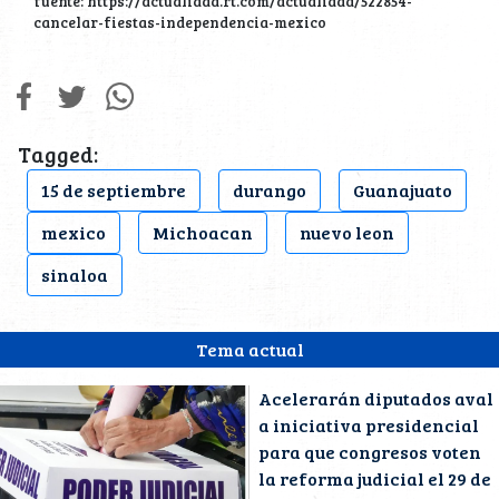
fuente: https://actualidad.rt.com/actualidad/522854-
cancelar-fiestas-independencia-mexico
Tagged:
15 de septiembre
durango
Guanajuato
mexico
Michoacan
nuevo leon
sinaloa
Tema actual
Acelerarán diputados aval
a iniciativa presidencial
para que congresos voten
la reforma judicial el 29 de