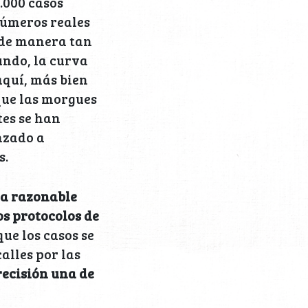
.000 casos
números reales
 de manera tan
undo, la curva
aquí, más bien
 que las morgues
tes se han
nzado a
s.
ma razonable
os protocolos de
ue los casos se
alles por las
recisión una de