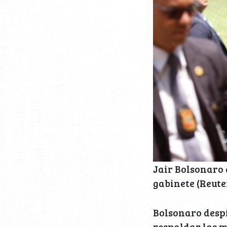
Jair Bolsonaro 
gabinete (Reute
Bolsonaro despi
respaldar las m