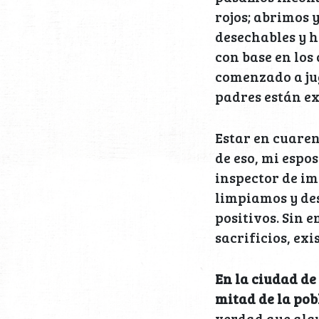
rojos; abrimos 
desechables y 
con base en los
comenzado a jug
padres están e
Estar en cuaren
de eso, mi espo
inspector de i
limpiamos y des
positivos. Sin
sacrificios, ex
En la ciudad de
mitad de la pob
verdad que alg