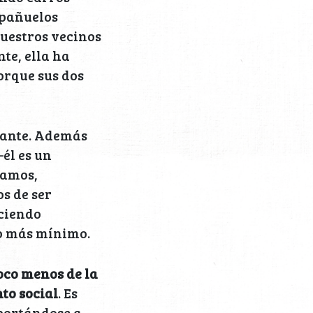
 pañuelos
uestros vecinos
te, ella ha
orque sus dos
uante. Además
él es un
namos,
s de ser
ciendo
lo más mínimo.
oco menos de la
to social
. Es
sportándose a