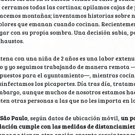
y cerramos todas las cortinas; apilamos cajas de
hacemos montañas; inventamos historias sobre n
 olores que emanan cuando cocinan. Recientemen
ar con su propia sombra. Una decisión sabia, p
xhaustos.
tena con una niña de 2 años es una labor exten
so y yo seguimos trabajando de manera remota —
mpuestos para el ayuntamiento—, mientras coci
infectamos los picaportes. Día tras día, tratamo
 embargo, aunque muchos de nosotros estamos ha
isten otras personas a las que no les importa en 
 São Paulo
, según datos de ubicación móvil,
un p
lación cumple con las medidas de distanciamien
unos no tienen otra opción excepto seguir tran