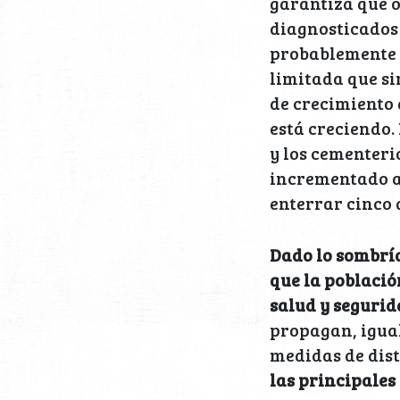
garantiza que 
diagnosticados 
probablemente 
limitada que si
de crecimiento 
está creciendo.
y los cementeri
incrementado a
enterrar cinco
Dado lo sombrío
que la població
salud y segurid
propagan, igual 
medidas de dis
las principales