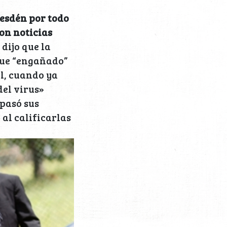
esdén por todo
son noticias
 dijo que la
 fue “engañado”
il, cuando ya
del virus»
 pasó sus
al calificarlas