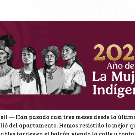
il — Han pasado casi tres meses desde la últim
lió del apartamento. Hemos resistido lo mejor 
bles tardes en el balcón viendo la calle y cont