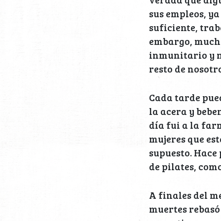
sus empleos, ya
suficiente, tra
embargo, mucho
inmunitario y n
resto de nosotro
Cada tarde pue
la acera y bebe
día fui a la fa
mujeres que est
supuesto. Hace 
de pilates, com
A finales del m
muertes rebasó 