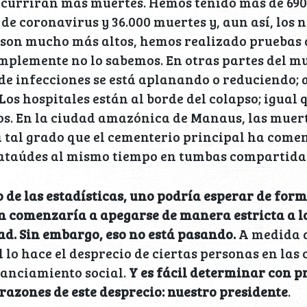
ocurrirán más muertes. Hemos tenido más de 690
de coronavirus y 36.000 muertes y, aun así, los 
son mucho más altos, hemos realizado pruebas
mplemente no lo sabemos. En otras partes del m
de infecciones se está aplanando o reduciendo; 
 Los hospitales están al borde del colapso; igual
os. En la ciudad amazónica de Manaus, las muer
 tal grado que el cementerio principal ha come
 ataúdes al mismo tiempo en tumbas compartida
 de las estadísticas, uno podría esperar de for
n comenzaría a apegarse de manera estricta a l
ad. Sin embargo, eso no está pasando.
A medida q
lo hace el desprecio de ciertas personas en las c
tanciamiento social.
Y es fácil determinar con p
 razones de este desprecio: nuestro presidente
.