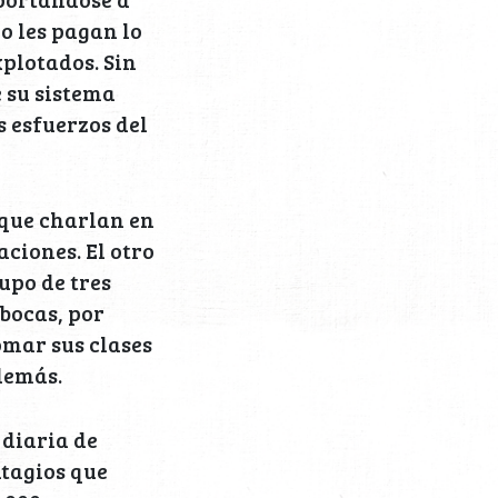
o les pagan lo
plotados. Sin
 su sistema
 esfuerzos del
 que charlan en
ciones. El otro
upo de tres
bocas, por
omar sus clases
 demás.
 diaria de
ntagios que