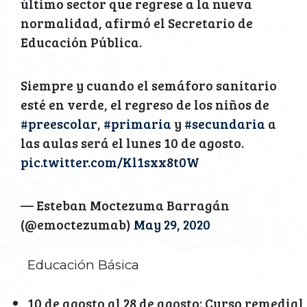
último sector que regrese a la nueva
normalidad, afirmó el Secretario de
Educación Pública.
Siempre y cuando el semáforo sanitario
esté en verde, el regreso de los niños de
#preescolar
,
#primaria
y
#secundaria
a
las aulas será el lunes 10 de agosto.
pic.twitter.com/Kl1sxx8t0W
— Esteban Moctezuma Barragán
(@emoctezumab)
May 29, 2020
Educación Básica
10 de agosto al 28 de agosto: Curso remedial