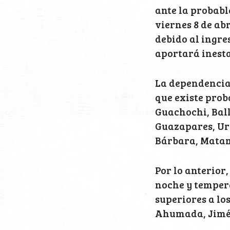
ante la probabl
viernes 8 de ab
debido al ingre
aportará inesta
La dependencia 
que existe proba
Guachochi, Ball
Guazapares, Uri
Bárbara, Matam
Por lo anterior
noche y tempera
superiores a lo
Ahumada, Jimén