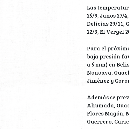
Las temperatura
25/9, Janos 27/
Delicias 29/11, 
22/3, El Vergel 2
Para el próximo
baja presión fa
a 5 mm) en Beli
Nonoava, Guach
Jiménez y Coro
Además se prevé
Ahumada, Guada
Flores Magón, 
Guerrero, Caric