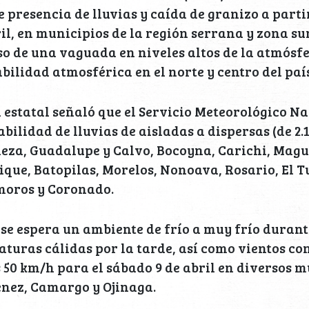
e presencia de lluvias y caída de granizo a partir
ril, en municipios de la región serrana y zona sur
so de una vaguada en niveles altos de la atmósfe
bilidad atmosférica en el norte y centro del país
estatal señaló que el Servicio Meteorológico N
bilidad de lluvias de aisladas a dispersas (de 2.
eza, Guadalupe y Calvo, Bocoyna, Carichi, Magu
que, Batopilas, Morelos, Nonoava, Rosario, El T
oros y Coronado.
, se espera un ambiente de frío a muy frío duran
turas cálidas por la tarde, así como vientos co
s 50 km/h para el sábado 9 de abril en diversos 
ez, Camargo y Ojinaga.