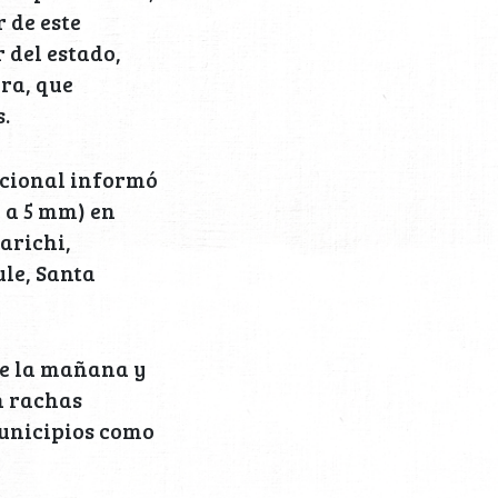
 de este
 del estado,
ra, que
.
acional informó
1 a 5 mm) en
arichi,
ule, Santa
te la mañana y
n rachas
municipios como