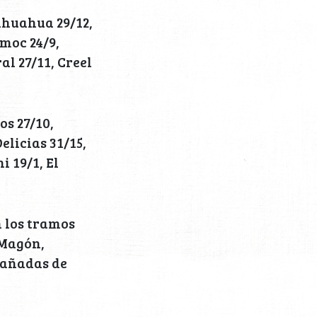
ihuahua 29/12,
moc 24/9,
al 27/11, Creel
os 27/10,
elicias 31/15,
i 19/1, El
n los tramos
 Magón,
pañadas de