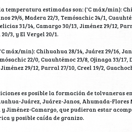
la temperatura estimadas son: (°C máx/min): Ch
anos 29/6, Madera 22/3, Temósachic 24/1, Cuauhté
elicias 31/14, Camargo 30/13, Jiménez 29/12, Parr
20/3, y El Vergel 20/1.
(°C máx/min): Chihuahua 28/14, Juárez 29/16, Jan
mósachic 22/0, Cuauhtémoc 23/8, Ojinaga 33/17, D
Jiménez 29/12, Parral 27/10, Creel 19/2, Guachoch
iciones es posible la formación de tolvaneras e
huahua-Juárez, Juárez-Janos, Ahumada-Flores
 y Jiménez-Camargo, que pudieran estar acom
rica y posible caída de granizo.