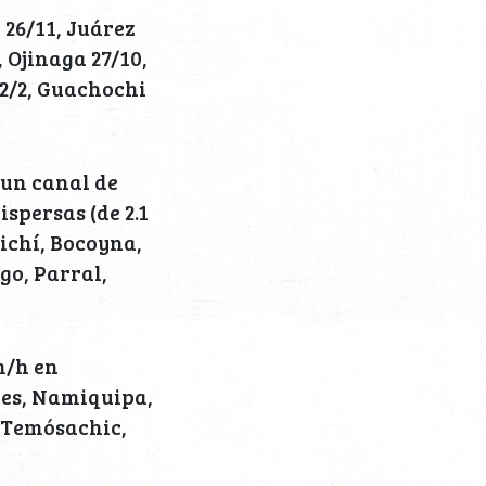
 26/11, Juárez
 Ojinaga 27/10,
22/2, Guachochi
 un canal de
spersas (de 2.1
ichí, Bocoyna,
o, Parral,
m/h en
des, Namiquipa,
 Temósachic,