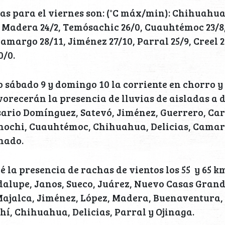
s para el viernes son: (°C máx/min): Chihuahua
4, Madera 24/2, Temósachic 26/0, Cuauhtémoc 23/8,
Camargo 28/11, Jiménez 27/10, Parral 25/9, Creel 
0/0.
 sábado 9 y domingo 10 la corriente en chorro y
vorecerán la presencia de lluvias de aisladas a di
sario Domínguez, Satevó, Jiménez, Guerrero, Car
ochi, Cuauhtémoc, Chihuahua, Delicias, Camarg
nado.
 la presencia de rachas de vientos los 55 y 65 k
lupe, Janos, Sueco, Juárez, Nuevo Casas Gran
Majalca, Jiménez, López, Madera, Buenaventura,
hí, Chihuahua, Delicias, Parral y Ojinaga.