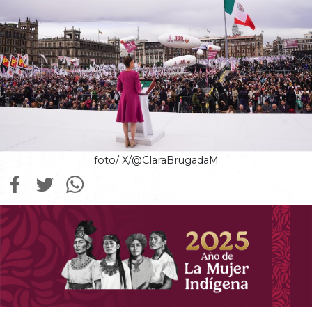
foto/ X/@ClaraBrugadaM