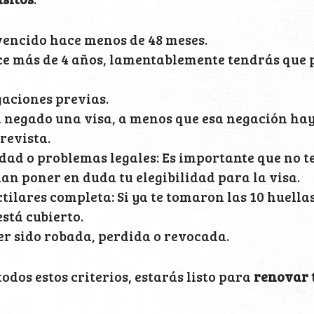
vencido hace menos de 48 meses.
ace más de 4 años, lamentablemente tendrás que 
aciones previas.
n negado una visa, a menos que esa negación ha
revista.
dad o problemas legales: Es importante que no t
n poner en duda tu elegibilidad para la visa.
tilares completa: Si ya te tomaron las 10 huellas
está cubierto.
er sido robada, perdida o revocada.
odos estos criterios, estarás listo para
renovar t