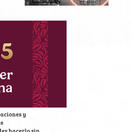
caciones y
os
des hacerlo sin