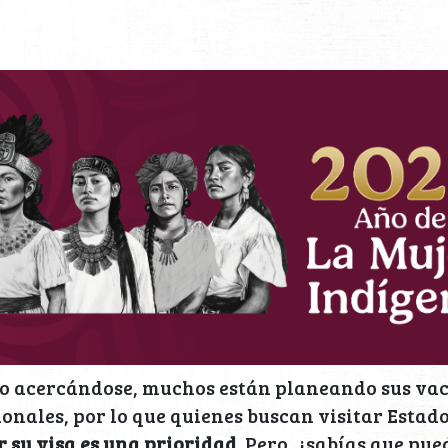
año acercándose, muchos están planeando sus va
ionales, por lo que quienes buscan visitar Estad
 su visa es una prioridad
. Pero, ¿sabías que pue