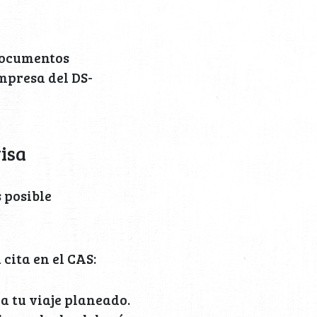
 documentos
mpresa del DS-
isa
s posible
 cita en el CAS:
a tu viaje planeado.