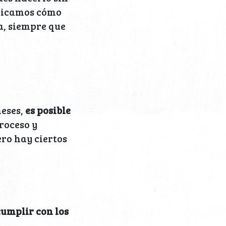
plicamos cómo
a, siempre que
meses,
es posible
proceso y
ero hay ciertos
cumplir con los