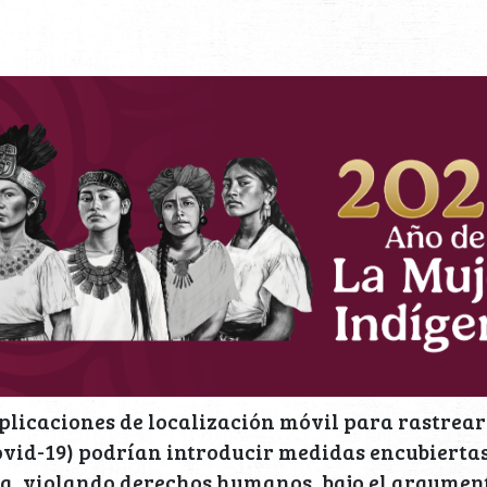
plicaciones de localización móvil para rastrear
vid-19) podrían introducir medidas encubiertas
a, violando derechos humanos, bajo el argument