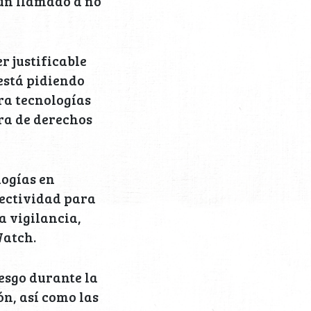
 un llamado a no
r justificable
está pidiendo
ra tecnologías
ra de derechos
logías en
fectividad para
a vigilancia,
Watch.
esgo durante la
ón, así como las