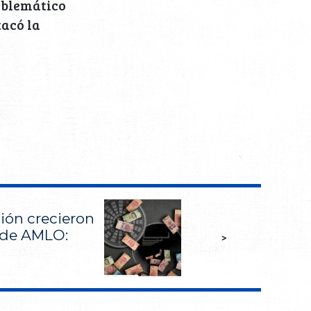
roblemático
tacó la
ión crecieron
 de AMLO:
>