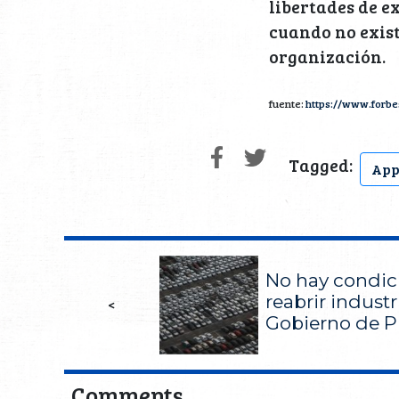
libertades de e
cuando no exist
organización.
fuente:
https://www.forb
Tagged:
Ap
No hay condic
reabrir industr
<
Gobierno de P
Comments