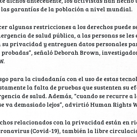
e dichos antecedente, los activistas han hecho
 las garantías de la población a nivel mundial.
cer algunas restricciones a los derechos puede se
rgencia de salud pública, a las personas se les 
 su privacidad y entreguen datos personales pa
o probadas”, señaló Deborah Brown, investigado
W.
esgo para la ciudadanía con el uso de estas tecno
ustamente la falta de pruebas que sustenten su e
gencia de salud. Además, “cuando se recurre a l
 se va demasiado lejos”, advirtió Human Rights 
echos relacionados con la privacidad están en ri
onavirus (Covid-19), también la libre circulaci