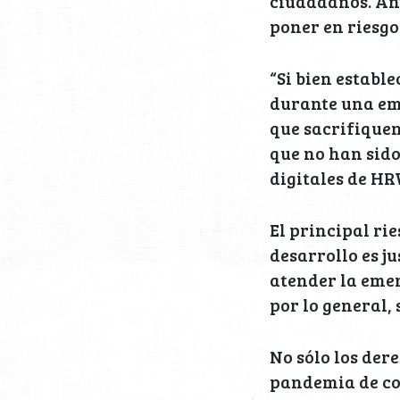
ciudadanos. Ant
poner en riesgo
“Si bien estable
durante una eme
que sacrifiquen
que no han sid
digitales de HR
El principal ri
desarrollo es j
atender la emer
por lo general,
No sólo los der
pandemia de cor