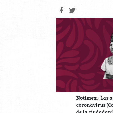
Notimex.-
Las a
coronavirus (Co
de la ciudadaní