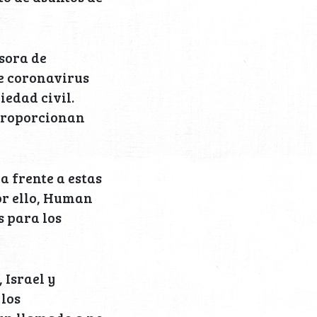
sora de
e coronavirus
edad civil.
 proporcionan
a frente a estas
or ello, Human
s para los
 Israel y
 los