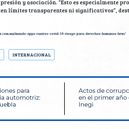
xpresión y asociación. “Esto es especialmente p
en límites transparentes ni significativos”, des
es.com.mx/mundo-apps-rastreo-covid-19-riesgo-para-derechos-humanos-hrw/
p
INTERNACIONAL
iones para
Actos de corrupc
ia automotriz:
en el primer año
uebla
Inegi