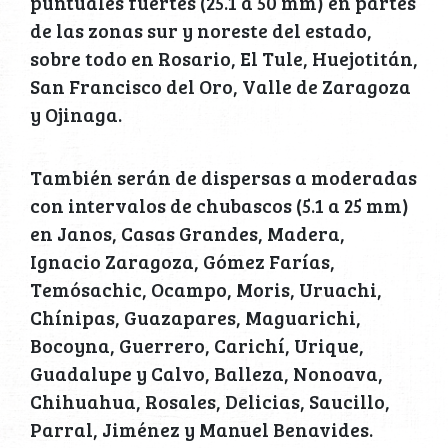
puntuales fuertes (25.1 a 50 mm) en partes
de las zonas sur y noreste del estado,
sobre todo en Rosario, El Tule, Huejotitán,
San Francisco del Oro, Valle de Zaragoza
y Ojinaga.
También serán de dispersas a moderadas
con intervalos de chubascos (5.1 a 25 mm)
en Janos, Casas Grandes, Madera,
Ignacio Zaragoza, Gómez Farías,
Temósachic, Ocampo, Moris, Uruachi,
Chínipas, Guazapares, Maguarichi,
Bocoyna, Guerrero, Carichí, Urique,
Guadalupe y Calvo, Balleza, Nonoava,
Chihuahua, Rosales, Delicias, Saucillo,
Parral, Jiménez y Manuel Benavides.