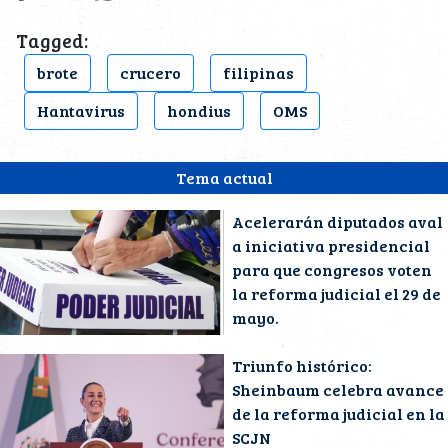
Tagged:
brote
crucero
filipinas
Hantavirus
hondius
OMS
Tema actual
Acelerarán diputados aval
a iniciativa presidencial
para que congresos voten
la reforma judicial el 29 de
mayo.
Triunfo histórico:
Sheinbaum celebra avance
de la reforma judicial en la
SCJN