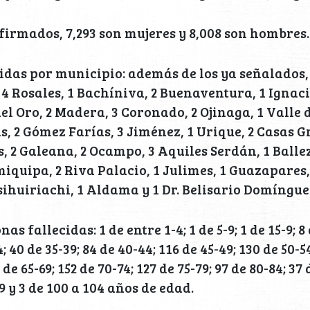
nfirmados, 7,293 son mujeres y 8,008 son hombres.
idas por municipio: además de los ya señalados, 
 4 Rosales, 1 Bachíniva, 2 Buenaventura, 1 Ignac
el Oro, 2 Madera, 3 Coronado, 2 Ojinaga, 1 Valle 
s, 2 Gómez Farías, 3 Jiménez, 1 Urique, 2 Casas G
s, 2 Galeana, 2 Ocampo, 3 Aquiles Serdán, 1 Ballez
iquipa, 2 Riva Palacio, 1 Julimes, 1 Guazapares, 
huiriachi, 1 Aldama y 1 Dr. Belisario Domíngue
s fallecidas: 1 de entre 1-4; 1 de 5-9; 1 de 15-9; 8 
4; 40 de 35-39; 84 de 40-44; 116 de 45-49; 130 de 50-54
 de 65-69; 152 de 70-74; 127 de 75-79; 97 de 80-84; 37 
99 y 3 de 100 a 104 años de edad.