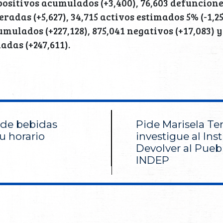
 positivos acumulados (+3,400), 76,603 defunciones
adas (+5,627), 34,715 activos estimados 5% (-1,25
mulados (+227,128), 875,041 negativos (+17,083) y
adas (+247,611).
 de bebidas
Pide Marisela Ter
u horario
investigue al Inst
Devolver al Pueb
INDEP