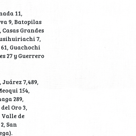
mada 11,
va 9, Batopilas
3, Casas Grandes
usihuiriachi 7,
s 61, Guachochi
es 27 y Guerrero
 Juárez 7,489,
Meoqui 154,
naga 289,
del Oro 3,
 Valle de
 2, San
ega).