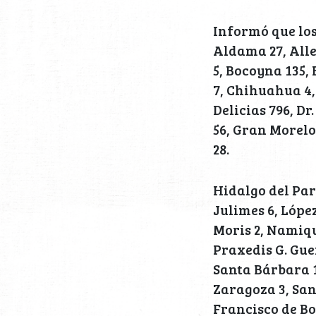
Informó que lo
Aldama 27, Alle
5, Bocoyna 135,
7, Chihuahua 4,
Delicias 796, D
56, Gran Morelo
28.
Hidalgo del Par
Julimes 6, Lópe
Moris 2, Namiqu
Praxedis G. Guer
Santa Bárbara 10
Zaragoza 3, San
Francisco de Bor