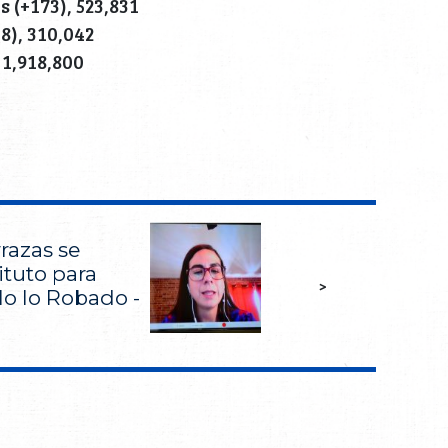
 (+173), 523,831
8), 310,042
 1,918,800
razas se
ituto para
>
lo lo Robado -