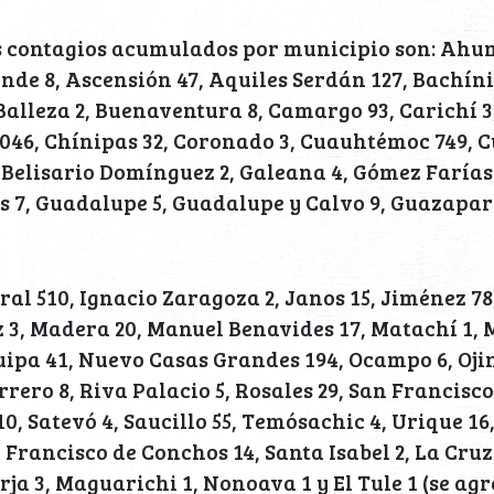
s contagios acumulados por municipio son: Ahu
nde 8, Ascensión 47, Aquiles Serdán 127, Bachíni
 Balleza 2, Buenaventura 8, Camargo 93, Carichí 
046, Chínipas 32, Coronado 3, Cuauhtémoc 749, C
r. Belisario Domínguez 2, Galeana 4, Gómez Faría
s 7, Guadalupe 5, Guadalupe y Calvo 9, Guazapar
ral 510, Ignacio Zaragoza 2, Janos 15, Jiménez 78,
z 3, Madera 20, Manuel Benavides 17, Matachí 1, 
ipa 41, Nuevo Casas Grandes 194, Ocampo 6, Oji
rero 8, Riva Palacio 5, Rosales 29, San Francisco 
, Satevó 4, Saucillo 55, Temósachic 4, Urique 16,
 Francisco de Conchos 14, Santa Isabel 2, La Cruz
ja 3, Maguarichi 1, Nonoava 1 y El Tule 1 (se agr