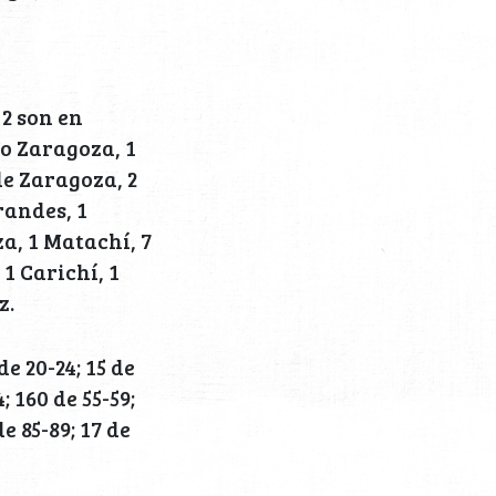
2 son en
io Zaragoza, 1
de Zaragoza, 2
randes, 1
a, 1 Matachí, 7
1 Carichí, 1
z.
de 20-24; 15 de
; 160 de 55-59;
de 85-89; 17 de