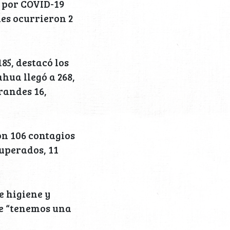
 por COVID-19
les ocurrieron 2
85, destacó los
hua llegó a 268,
randes 16,
on 106 contagios
cuperados, 11
e higiene y
ue “tenemos una