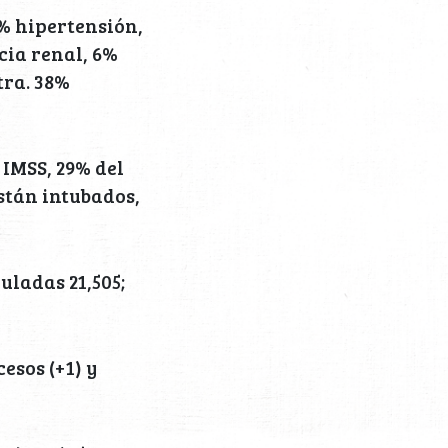
1% hipertensión,
cia renal, 6%
tra. 38%
 IMSS, 29% del
están intubados,
uladas 21,505;
esos (+1) y