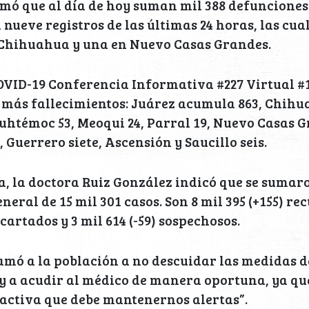
mó que al día de hoy suman mil 388 defunciones
 nueve registros de las últimas 24 horas, las cua
n Chihuahua y una en Nuevo Casas Grandes.
OVID-19 Conferencia Informativa #227 Virtual #1
más fallecimientos: Juárez acumula 863, Chihua
auhtémoc 53, Meoqui 24, Parral 19, Nuevo Casas G
Guerrero siete, Ascensión y Saucillo seis.
, la doctora Ruiz González indicó que se sumar
neral de 15 mil 301 casos. Son 8 mil 395 (+155) re
scartados y 3 mil 614 (-59) sospechosos.
llamó a la población a no descuidar las medidas d
 y a acudir al médico de manera oportuna, ya q
ctiva que debe mantenernos alertas”.