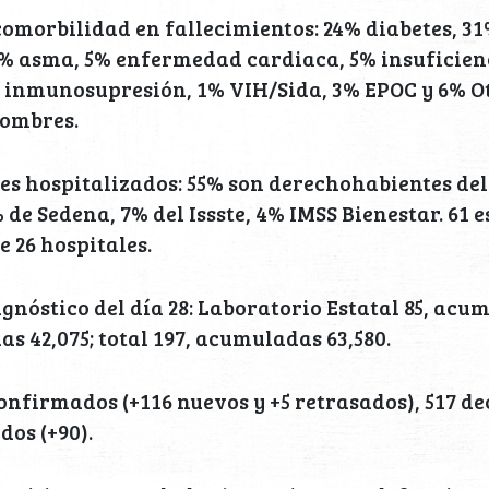
comorbilidad en fallecimientos: 24% diabetes, 3
1% asma, 5% enfermedad cardiaca, 5% insuficien
 inmunosupresión, 1% VIH/Sida, 3% EPOC y 6% O
hombres.
es hospitalizados: 55% son derechohabientes del
 de Sedena, 7% del Issste, 4% IMSS Bienestar. 61 
e 26 hospitales.
gnóstico del día 28: Laboratorio Estatal 85, acum
s 42,075; total 197, acumuladas 63,580.
confirmados (+116 nuevos y +5 retrasados), 517 dec
dos (+90).