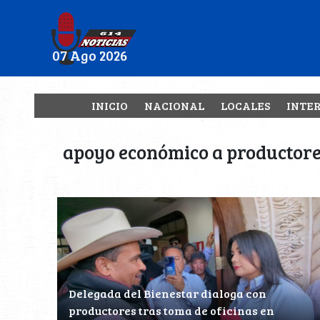
07 Ago 2026
INICIO
NACIONAL
LOCALES
INTE
apoyo económico a productor
Delegada del Bienestar dialoga con
productores tras toma de oficinas en